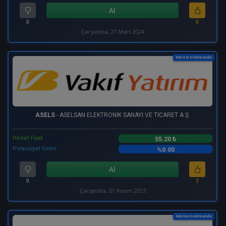
Al
0
0
Çarşamba, 27 Mart 2024
Katılım Endeksinde
ASELS
- ASELSAN ELEKTRONİK SANAYİ VE TİCARET A.Ş.
Hedef Fiyat
55.20 ₺
Potansiyel Getiri
%0.00
Al
0
3
Çarşamba, 01 Kasım 2023
Katılım Endeksinde