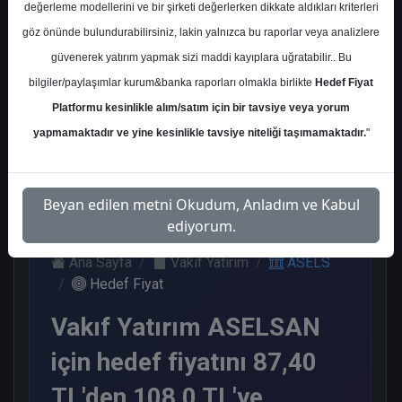
değerleme modellerini ve bir şirketi değerlerken dikkate aldıkları kriterleri
Kurum Sayısı
göz önünde bulundurabilirsiniz, lakin yalnızca bu raporlar veya analizlere
17
güvenerek yatırım yapmak sizi maddi kayıplara uğratabilir.. Bu
Al
Tut
End.
Endeks
bilgiler/paylaşımlar kurum&banka raporları olmakla birlikte
Hedef Fiyat
Paralel
Üstü Get.
Platformu kesinlikle alım/satım için bir tavsiye veya yorum
Get.
6
7
1
3
yapmamaktadır ve yine kesinlikle tavsiye niteliği taşımamaktadır.
"
Cuma, 29 Kasım 2024
Beyan edilen metni Okudum, Anladım ve Kabul
ediyorum.
Ana Sayfa
Vakıf Yatırım
ASELS
Hedef Fiyat
Vakıf Yatırım ASELSAN
için hedef fiyatını 87,40
TL'den 108,0 TL'ye