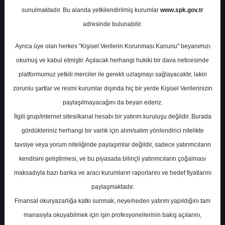
Potansiyel
%0.00
sunulmaktadır. Bu alanda yetkilendirilmiş kurumlar
www.spk.gov.tr
Getiri
adresinde bulunabilir.
Al
0
6
Ayrıca üye olan herkes "Kişisel Verilerin Korunması Kanunu" beyanımızı
Cuma, 29 Kasım 2024
okumuş ve kabul etmiştir. Açılacak herhangi hukiki bir dava neticesinde
platformumuz yetkili merciler ile gerekli uzlaşmayı sağlayacaktır, lakin
zorunlu şartlar ve resmi kurumlar dışında hiç bir yerde Kişisel Verilerinizin
paylaşılmayacağını da beyan ederiz.
İlgili grup/internet sitesi/kanal hesabı bir yatırım kuruluşu değildir. Burada
gördükleriniz herhangi bir varlık için alım/satım yönlendirici nitelikte
tavsiye veya yorum niteliğinde paylaşımlar değildir, sadece yatırımcıların
En Yüksek Tahmin
551,80 ₺
kendisini geliştirmesi, ve bu piyasada bilinçli yatırımcıların çoğalması
Ortalama Fiyat Tahmini
460,58 ₺
maksadıyla bazı banka ve aracı kurumların raporlarını ve hedef fiyatlarını
En Düşük Tahmin
341,00 ₺
paylaşmaktadır.
Ortalama Getiri Potansiyeli
%29.11
Finansal okuryazarlığa katkı sunmak, neye/neden yatırım yapıldığını tam
manasıyla okuyabilmek için işin profesyonellerinin bakış açılarını,