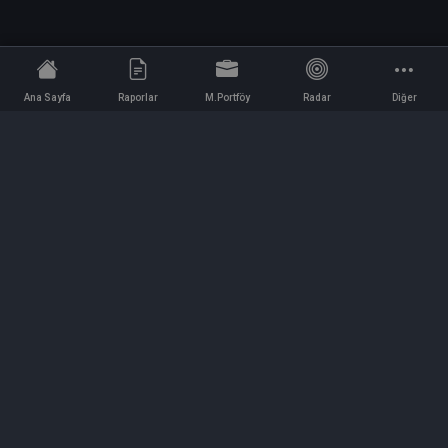
Ana Sayfa
Raporlar
M.Portföy
Radar
Diğer
İletişim