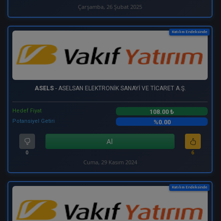
Çarşamba, 26 Şubat 2025
Katılım Endeksinde
ASELS
- ASELSAN ELEKTRONİK SANAYİ VE TİCARET A.Ş.
Hedef Fiyat
108.00 ₺
Potansiyel Getiri
%0.00
Al
0
6
Cuma, 29 Kasım 2024
Katılım Endeksinde