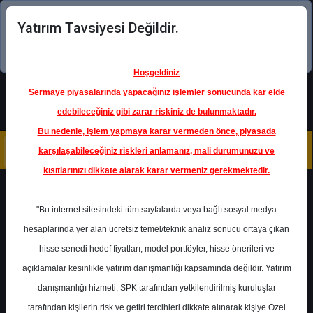
Yatırım Tavsiyesi Değildir.
Şimdi uygulamayı indirin!
Hoşgeldiniz
Sermaye piyasalarında yapacağınız işlemler sonucunda kar elde
edebileceğiniz gibi zarar riskiniz de bulunmaktadır.
Bu nedenle, işlem yapmaya karar vermeden önce, piyasada
karşılaşabileceğiniz riskleri anlamanız, mali durumunuzu ve
kısıtlarınızı dikkate alarak karar vermeniz gerekmektedir.
Geri Dön
"Bu internet sitesindeki tüm sayfalarda veya bağlı sosyal medya
Katılım Endeksinde
hesaplarında yer alan ücretsiz temel/teknik analiz sonucu ortaya çıkan
hisse senedi hedef fiyatları, model portföyler, hisse önerileri ve
açıklamalar kesinlikle yatırım danışmanlığı kapsamında değildir. Yatırım
ASELS
- ASELSAN ELEKTRONİK
SANAYİ VE TİCARET A.Ş.
danışmanlığı hizmeti, SPK tarafından yetkilendirilmiş kuruluşlar
Hedef Fiyat
108.00 ₺
tarafından kişilerin risk ve getiri tercihleri dikkate alınarak kişiye Özel