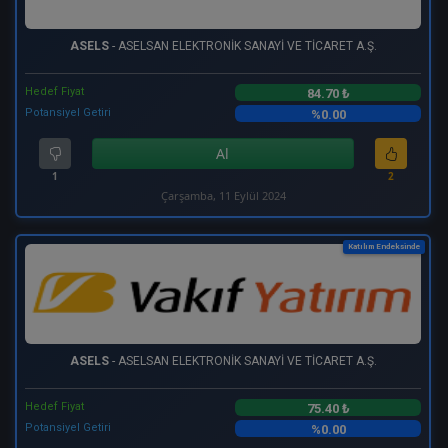
ASELS
- ASELSAN ELEKTRONİK SANAYİ VE TİCARET A.Ş.
Hedef Fiyat
84.70 ₺
Potansiyel Getiri
%0.00
Al
1
2
Çarşamba, 11 Eylül 2024
Katılım Endeksinde
ASELS
- ASELSAN ELEKTRONİK SANAYİ VE TİCARET A.Ş.
Hedef Fiyat
75.40 ₺
Potansiyel Getiri
%0.00