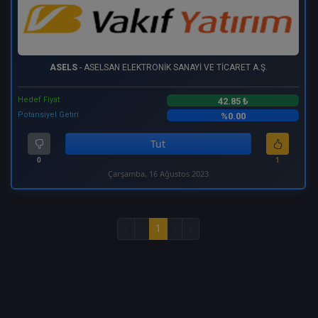
ASELS
- ASELSAN ELEKTRONİK SANAYİ VE TİCARET A.Ş.
Hedef Fiyat
42.85 ₺
Potansiyel Getiri
%0.00
Tut
0
1
Çarşamba, 16 Ağustos 2023
«
‹
1
›
»