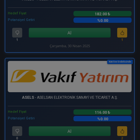
Hedef Fiyat
182.00 ₺
Potansiyel Getiri
%0.00
Al
1
1
Çarşamba, 30 Nisan 2025
Katılım Endeksinde
ASELS
- ASELSAN ELEKTRONİK SANAYİ VE TİCARET A.Ş.
Hedef Fiyat
116.00 ₺
Potansiyel Getiri
%0.00
Al
0
2