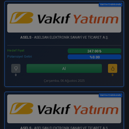
Katılım Endeksinde
ASELS
- ASELSAN ELEKTRONİK SANAYİ VE TİCARET A.Ş.
Hedef Fiyat
247.00 ₺
Potansiyel Getiri
%0.00
Al
0
0
Çarşamba, 06 Ağustos 2025
Katılım Endeksinde
ASELS
- ASELSAN ELEKTRONİK SANAYİ VE TİCARET A.Ş.