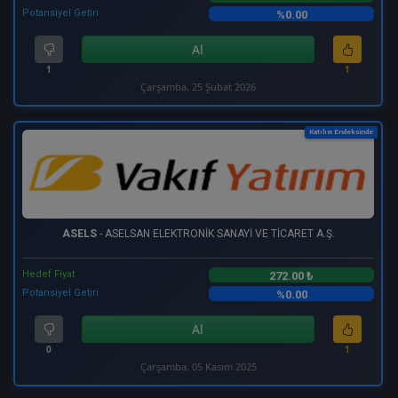
Potansiyel Getiri
%0.00
Al
1
1
Çarşamba, 25 Şubat 2026
Katılım Endeksinde
ASELS
- ASELSAN ELEKTRONİK SANAYİ VE TİCARET A.Ş.
Hedef Fiyat
272.00 ₺
Potansiyel Getiri
%0.00
Al
0
1
Çarşamba, 05 Kasım 2025