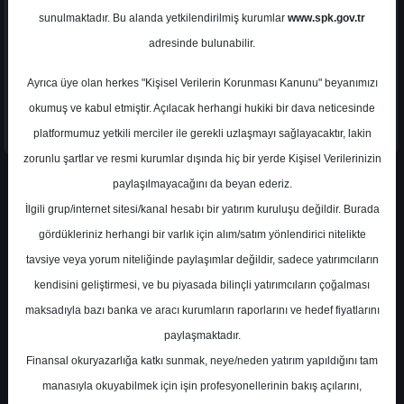
sunulmaktadır. Bu alanda yetkilendirilmiş kurumlar
www.spk.gov.tr
adresinde bulunabilir.
Ayrıca üye olan herkes "Kişisel Verilerin Korunması Kanunu" beyanımızı
okumuş ve kabul etmiştir. Açılacak herhangi hukiki bir dava neticesinde
platformumuz yetkili merciler ile gerekli uzlaşmayı sağlayacaktır, lakin
zorunlu şartlar ve resmi kurumlar dışında hiç bir yerde Kişisel Verilerinizin
paylaşılmayacağını da beyan ederiz.
En Yüksek Tahmin
0,00 ₺
(%-100.00)
İlgili grup/internet sitesi/kanal hesabı bir yatırım kuruluşu değildir. Burada
En Düşük Tahmin
0,00 ₺
(%-100.00)
gördükleriniz herhangi bir varlık için alım/satım yönlendirici nitelikte
Ortalama Fiyat Tahmini
0,00 ₺
tavsiye veya yorum niteliğinde paylaşımlar değildir, sadece yatırımcıların
Ortalama Getiri Potansiyeli
%-100.00
kendisini geliştirmesi, ve bu piyasada bilinçli yatırımcıların çoğalması
maksadıyla bazı banka ve aracı kurumların raporlarını ve hedef fiyatlarını
paylaşmaktadır.
Çarpanlar
Finansal okuryazarlığa katkı sunmak, neye/neden yatırım yapıldığını tam
manasıyla okuyabilmek için işin profesyonellerinin bakış açılarını,
F/K (Fiyat/Kazanç)