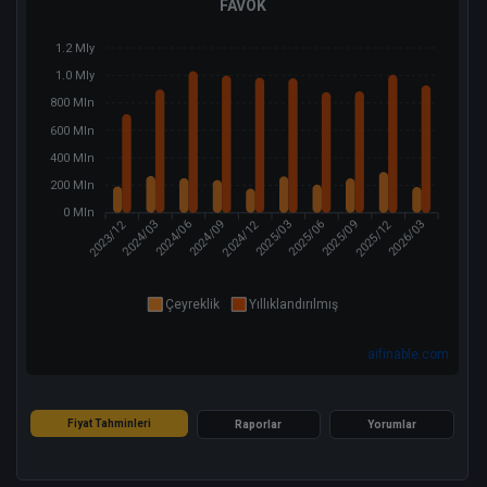
FAVÖK
1.2 Mly
1.0 Mly
800 Mln
600 Mln
400 Mln
200 Mln
0 Mln
2023/12
2024/12
2025/12
2024/03
2024/09
2025/03
2025/06
2026/03
2024/06
2025/09
Çeyreklik
Yıllıklandırılmış
aifinable.com
Fiyat Tahminleri
Raporlar
Yorumlar