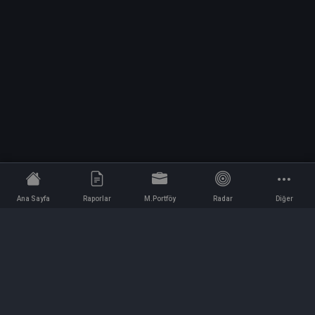
Ana Sayfa
Raporlar
M.Portföy
Radar
Diğer