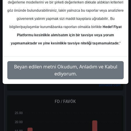
değerleme modellerini ve bir şirketi değerlerken dikkate aldıkları kriterleri
25.00
göz önünde bulundurabilirsiniz, lakin yalnızca bu raporlar veya analizlere
20.00
güvenerek yatırım yapmak sizi maddi kayıplara uğratabilir.. Bu
bilgiler/paylaşımlar kurum&banka raporları olmakla birlikte
Hedef Fiyat
15.00
Platformu kesinlikle alım/satım için bir tavsiye veya yorum
10.00
yapmamaktadır ve yine kesinlikle tavsiye niteliği taşımamaktadır.
"
5.00
0.00
2023/12
2024/12
2025/12
2024/03
2024/09
2025/03
2025/06
2026/03
2024/06
2025/09
Beyan edilen metni Okudum, Anladım ve Kabul
ediyorum.
aifinable.com
FD / FAVÖK
25.00
20.00