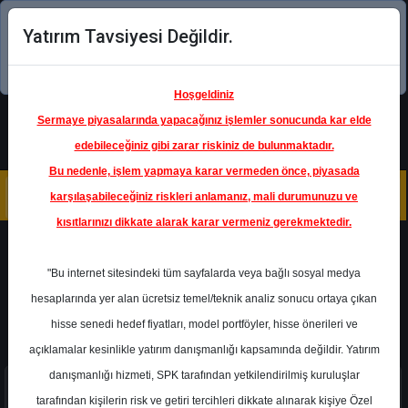
Yatırım Tavsiyesi Değildir.
Şimdi uygulamayı indirin!
Hoşgeldiniz
Sermaye piyasalarında yapacağınız işlemler sonucunda kar elde
edebileceğiniz gibi zarar riskiniz de bulunmaktadır.
Bu nedenle, işlem yapmaya karar vermeden önce, piyasada
karşılaşabileceğiniz riskleri anlamanız, mali durumunuzu ve
kısıtlarınızı dikkate alarak karar vermeniz gerekmektedir.
EUREN - EUROPEN ENDUSTRI
Katılım Dışı
"Bu internet sitesindeki tüm sayfalarda veya bağlı sosyal medya
Bu hisse katılım endeksine uygun değildir.
hesaplarında yer alan ücretsiz temel/teknik analiz sonucu ortaya çıkan
hisse senedi hedef fiyatları, model portföyler, hisse önerileri ve
açıklamalar kesinlikle yatırım danışmanlığı kapsamında değildir. Yatırım
danışmanlığı hizmeti, SPK tarafından yetkilendirilmiş kuruluşlar
tarafından kişilerin risk ve getiri tercihleri dikkate alınarak kişiye Özel