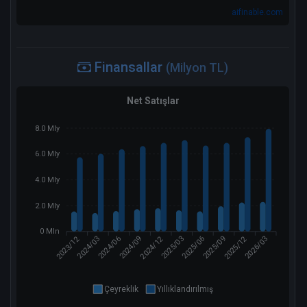
aifinable.com
Finansallar
(Milyon TL)
Net Satışlar
8.0 Mly
6.0 Mly
4.0 Mly
2.0 Mly
0 Mln
2023/12
2024/12
2025/12
2024/03
2024/09
2025/03
2025/06
2026/03
2024/06
2025/09
Çeyreklik
Yıllıklandırılmış